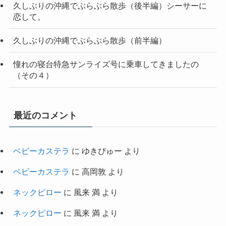
久しぶりの沖縄でぶらぶら散歩（後半編）シーサーに
恋して。
久しぶりの沖縄でぶらぶら散歩（前半編）
憧れの寝台特急サンライズ号に乗車してきましたの
（その４）
最近のコメント
ベビーカステラ
に
ゆきぴゅー
より
ベビーカステラ
に
高岡敦
より
ネックピロー
に
風来 満
より
ネックピロー
に
風来 満
より