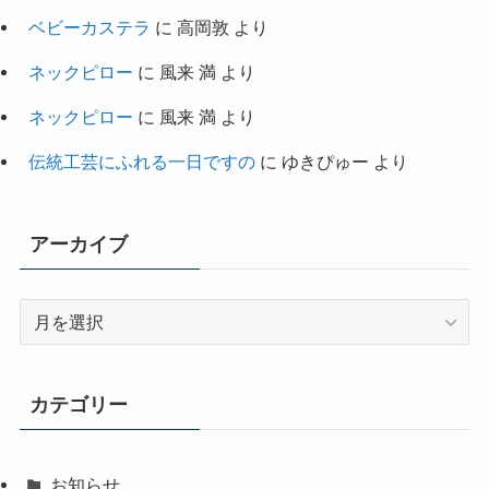
ベビーカステラ
に
高岡敦
より
ネックピロー
に
風来 満
より
ネックピロー
に
風来 満
より
伝統工芸にふれる一日ですの
に
ゆきぴゅー
より
アーカイブ
ア
ー
カ
イ
カテゴリー
ブ
お知らせ