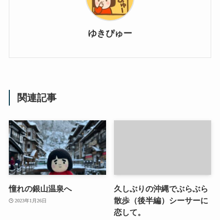
ゆきぴゅー
関連記事
憧れの銀山温泉へ
久しぶりの沖縄でぶらぶら
散歩（後半編）シーサーに
2023年1月26日
恋して。