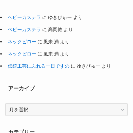
ベビーカステラ
に
ゆきぴゅー
より
ベビーカステラ
に
高岡敦
より
ネックピロー
に
風来 満
より
ネックピロー
に
風来 満
より
伝統工芸にふれる一日ですの
に
ゆきぴゅー
より
アーカイブ
ア
ー
カ
イ
カテゴリー