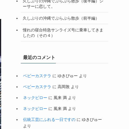
久しぶりの沖縄でぶらぶら散歩（後半編）シ
ーサーに恋して。
久しぶりの沖縄でぶらぶら散歩（前半編）
憧れの寝台特急サンライズ号に乗車してきま
したの（その４）
最近のコメント
ベビーカステラ
に
ゆきぴゅー
より
ベビーカステラ
に
高岡敦
より
ネックピロー
に
風来 満
より
ネックピロー
に
風来 満
より
伝統工芸にふれる一日ですの
に
ゆきぴゅー
より