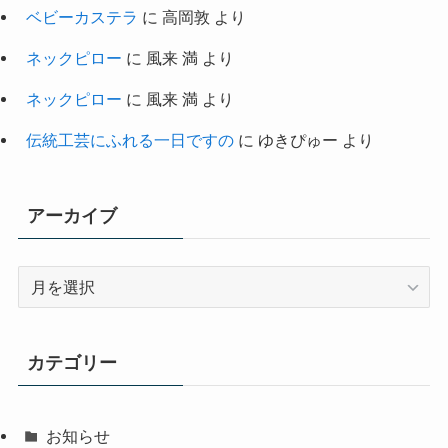
ベビーカステラ
に
高岡敦
より
ネックピロー
に
風来 満
より
ネックピロー
に
風来 満
より
伝統工芸にふれる一日ですの
に
ゆきぴゅー
より
アーカイブ
ア
ー
カ
イ
カテゴリー
ブ
お知らせ