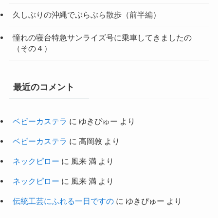
久しぶりの沖縄でぶらぶら散歩（前半編）
憧れの寝台特急サンライズ号に乗車してきましたの
（その４）
最近のコメント
ベビーカステラ
に
ゆきぴゅー
より
ベビーカステラ
に
高岡敦
より
ネックピロー
に
風来 満
より
ネックピロー
に
風来 満
より
伝統工芸にふれる一日ですの
に
ゆきぴゅー
より