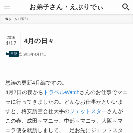
お弟子さん・えぶりでぃ
日記
ホーム
2016
4月の日々
4/17
日記
2016年4月17日
怒涛の更新4月編ですの。
4月7日の夜から
トラベルWatch
さんのお仕事でマニ
ラに行ってきましたの。どんなお仕事かといいま
すと、格安航空会社大手の
ジェットスター
さんが
この春、成田～マニラ、中部～マニラ、大阪～マ
ニラ便を就航しまして、一足お先にジェットスタ