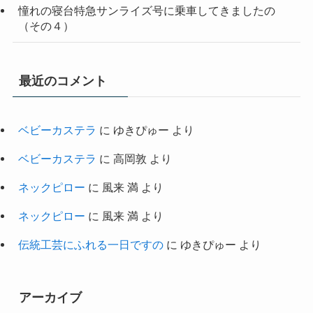
憧れの寝台特急サンライズ号に乗車してきましたの
（その４）
最近のコメント
ベビーカステラ
に
ゆきぴゅー
より
ベビーカステラ
に
高岡敦
より
ネックピロー
に
風来 満
より
ネックピロー
に
風来 満
より
伝統工芸にふれる一日ですの
に
ゆきぴゅー
より
アーカイブ