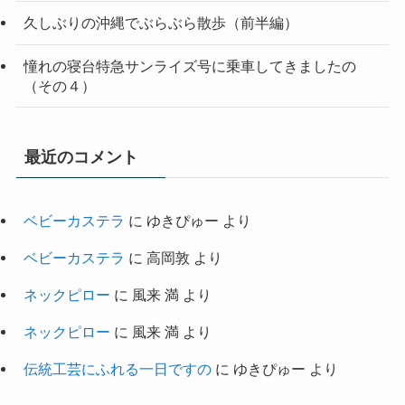
久しぶりの沖縄でぶらぶら散歩（前半編）
憧れの寝台特急サンライズ号に乗車してきましたの
（その４）
最近のコメント
ベビーカステラ
に
ゆきぴゅー
より
ベビーカステラ
に
高岡敦
より
ネックピロー
に
風来 満
より
ネックピロー
に
風来 満
より
伝統工芸にふれる一日ですの
に
ゆきぴゅー
より