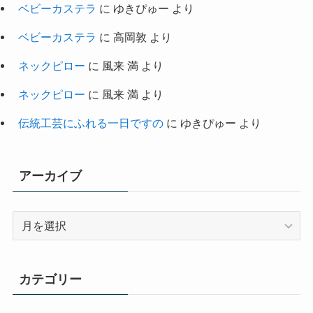
ベビーカステラ
に
ゆきぴゅー
より
ベビーカステラ
に
高岡敦
より
ネックピロー
に
風来 満
より
ネックピロー
に
風来 満
より
伝統工芸にふれる一日ですの
に
ゆきぴゅー
より
アーカイブ
ア
ー
カ
イ
カテゴリー
ブ