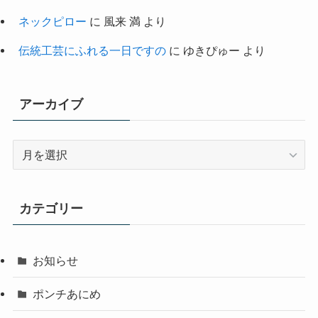
ネックピロー
に
風来 満
より
伝統工芸にふれる一日ですの
に
ゆきぴゅー
より
アーカイブ
ア
ー
カ
イ
カテゴリー
ブ
お知らせ
ポンチあにめ