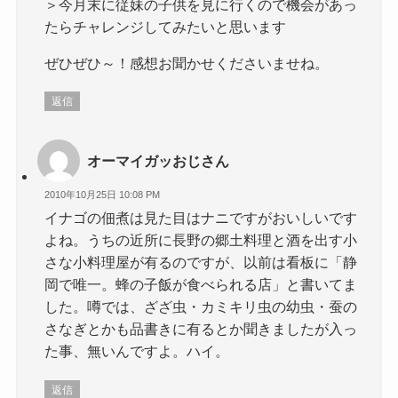
＞今月末に従妹の子供を見に行くので機会があっ
たらチャレンジしてみたいと思います
ぜひぜひ～！感想お聞かせくださいませね。
返信
オーマイガッおじさん
2010年10月25日 10:08 PM
イナゴの佃煮は見た目はナニですがおいしいです
よね。うちの近所に長野の郷土料理と酒を出す小
さな小料理屋が有るのですが、以前は看板に「静
岡で唯一。蜂の子飯が食べられる店」と書いてま
した。噂では、ざざ虫・カミキリ虫の幼虫・蚕の
さなぎとかも品書きに有るとか聞きましたが入っ
た事、無いんですよ。ハイ。
返信