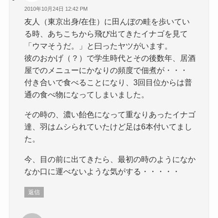
2010年10月24日 12:42 PM
友人（東京出身/在住）に田んぼの畦を歩いてい
る時、あちこちから飛び出てきたイナゴを見て
「ウマそうだ。」と曰ったヤツがいます。
彼のおかげ（？）で学生時代とその後数年、居酒
屋でのメニューにかなりの頻度で佃煮が・・・
付き合いで食べることになり、3回目位からは普
通の食べ物になってしまいました。
その時の、濃い飴色になって重なりあったイナゴ
達、羽はムシられていたけど足は6本付いてまし
た。
今、目の前に出てきたら、最初の時のようになか
なか口に運べないような気がする・・・・・
返信