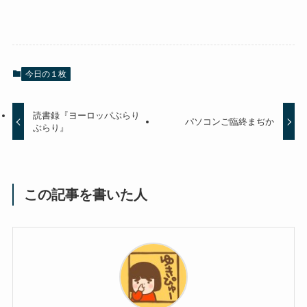
今日の１枚
読書録『ヨーロッパぶらり
パソコンご臨終まぢか
ぶらり』
この記事を書いた人