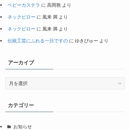
ベビーカステラ
に
高岡敦
より
ネックピロー
に
風来 満
より
ネックピロー
に
風来 満
より
伝統工芸にふれる一日ですの
に
ゆきぴゅー
より
アーカイブ
ア
ー
カ
イ
カテゴリー
ブ
お知らせ