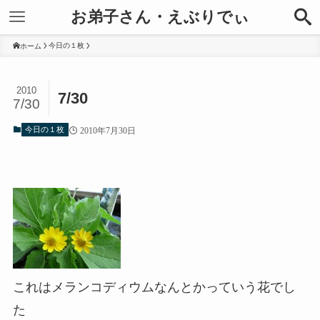
お弟子さん・えぶりでぃ
今日の１枚
ホーム
2010
7/30
7/30
今日の１枚
2010年7月30日
これはメランコディウムなんとかっていう花でし
た