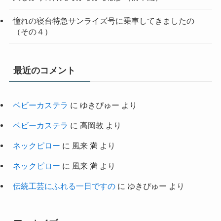
憧れの寝台特急サンライズ号に乗車してきましたの
（その４）
最近のコメント
ベビーカステラ
に
ゆきぴゅー
より
ベビーカステラ
に
高岡敦
より
ネックピロー
に
風来 満
より
ネックピロー
に
風来 満
より
伝統工芸にふれる一日ですの
に
ゆきぴゅー
より