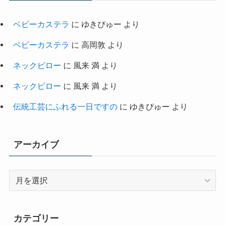
ベビーカステラ
に
ゆきぴゅー
より
ベビーカステラ
に
高岡敦
より
ネックピロー
に
風来 満
より
ネックピロー
に
風来 満
より
伝統工芸にふれる一日ですの
に
ゆきぴゅー
より
アーカイブ
ア
ー
カ
イ
カテゴリー