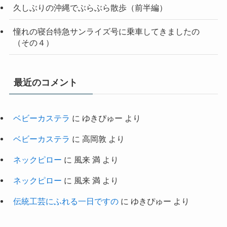
久しぶりの沖縄でぶらぶら散歩（前半編）
憧れの寝台特急サンライズ号に乗車してきましたの
（その４）
最近のコメント
ベビーカステラ
に
ゆきぴゅー
より
ベビーカステラ
に
高岡敦
より
ネックピロー
に
風来 満
より
ネックピロー
に
風来 満
より
伝統工芸にふれる一日ですの
に
ゆきぴゅー
より