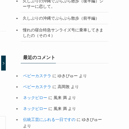
久しぶりの沖縄でぶらぶら散歩（後半編）シ
ーサーに恋して。
久しぶりの沖縄でぶらぶら散歩（前半編）
憧れの寝台特急サンライズ号に乗車してきま
したの（その４）
最近のコメント
ベビーカステラ
に
ゆきぴゅー
より
ベビーカステラ
に
高岡敦
より
ネックピロー
に
風来 満
より
ネックピロー
に
風来 満
より
伝統工芸にふれる一日ですの
に
ゆきぴゅー
より