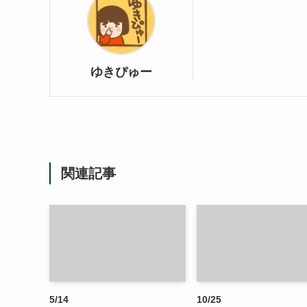
ゆきぴゅー
関連記事
5/14
10/25