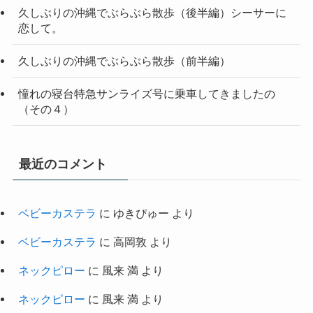
久しぶりの沖縄でぶらぶら散歩（後半編）シーサーに
恋して。
久しぶりの沖縄でぶらぶら散歩（前半編）
憧れの寝台特急サンライズ号に乗車してきましたの
（その４）
最近のコメント
ベビーカステラ
に
ゆきぴゅー
より
ベビーカステラ
に
高岡敦
より
ネックピロー
に
風来 満
より
ネックピロー
に
風来 満
より