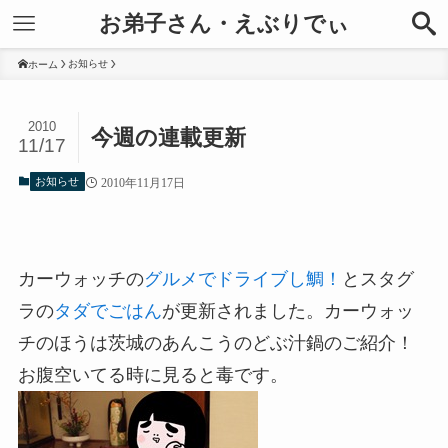
お弟子さん・えぶりでぃ
お知らせ
ホーム
2010
今週の連載更新
11/17
お知らせ
2010年11月17日
カーウォッチの
グルメでドライブし鯛！
とスタグ
ラの
タダでごはん
が更新されました。カーウォッ
チのほうは茨城のあんこうのどぶ汁鍋のご紹介！
お腹空いてる時に見ると毒です。