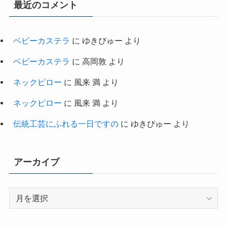
最近のコメント
ベビーカステラ
に
ゆきぴゅー
より
ベビーカステラ
に
高岡敦
より
ネックピロー
に
風来 満
より
ネックピロー
に
風来 満
より
伝統工芸にふれる一日ですの
に
ゆきぴゅー
より
アーカイブ
ア
ー
カ