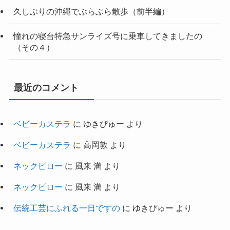
久しぶりの沖縄でぶらぶら散歩（前半編）
憧れの寝台特急サンライズ号に乗車してきましたの
（その４）
最近のコメント
ベビーカステラ
に
ゆきぴゅー
より
ベビーカステラ
に
高岡敦
より
ネックピロー
に
風来 満
より
ネックピロー
に
風来 満
より
伝統工芸にふれる一日ですの
に
ゆきぴゅー
より