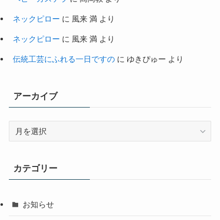
ネックピロー
に
風来 満
より
ネックピロー
に
風来 満
より
伝統工芸にふれる一日ですの
に
ゆきぴゅー
より
アーカイブ
ア
ー
カ
イ
カテゴリー
ブ
お知らせ