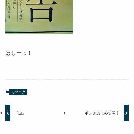
ほしーっ！
モブログ
『道』
ポンチあにめ公開中